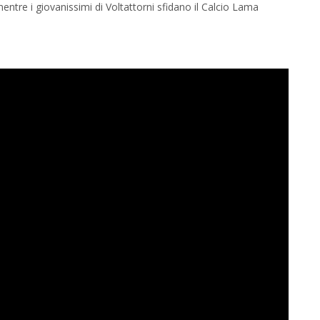
mentre i giovanissimi di Voltattorni sfidano il Calcio Lama