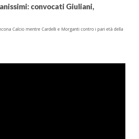
nissimi: convocati Giuliani,
Ancona Calcio mentre Cardelli e Morganti contro i pari età della