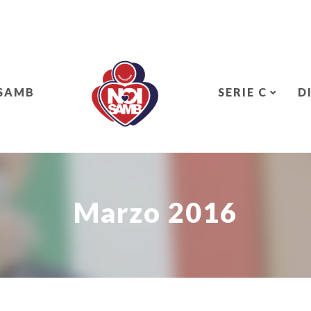
 SAMB
SERIE C
D
Marzo 2016