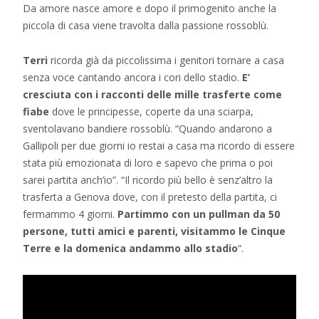
Da amore nasce amore e dopo il primogenito anche la
piccola di casa viene travolta dalla passione rossoblù.
Terri
ricorda già da piccolissima i genitori tornare a casa
senza voce cantando ancora i cori dello stadio.
E’
cresciuta con i racconti delle mille trasferte come
fiabe
dove le principesse, coperte da una sciarpa,
sventolavano bandiere rossoblù. “Quando andarono a
Gallipoli per due giorni io restai a casa ma ricordo di essere
stata più emozionata di loro e sapevo che prima o poi
sarei partita anch’io”. “Il ricordo più bello è senz’altro la
trasferta a Genova dove, con il pretesto della partita, ci
fermammo 4 giorni.
Partimmo con un pullman da 50
persone, tutti amici e parenti, visitammo le Cinque
Terre e la domenica andammo allo stadio
“.