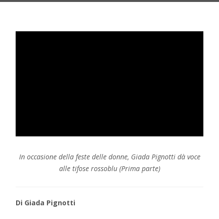
In occasione della feste delle donne, Giada Pignotti dà voce
alle tifose rossoblu (Prima parte)
Di Giada Pignotti