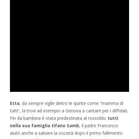
Etta
, da sempre vigile dietro le quinte come “mamma di
tutti”, la trovi ad esempio a Genova a cantare per i diffidati.
Fin da bambina è stata predestinata al rossoblu:
tutti
nella sua famiglia tifano Samb
, il padre Francesco
aiutò anche a salvare la società dopo il primo fallimento