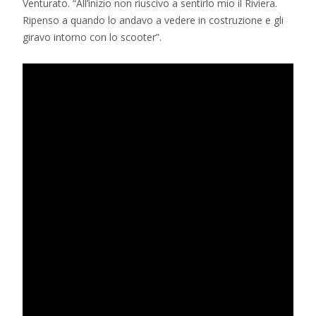
Venturato. “All’inizio non riuscivo a sentirlo mio il Riviera.
Ripenso a quando lo andavo a vedere in costruzione e gli
giravo intorno con lo scooter”.