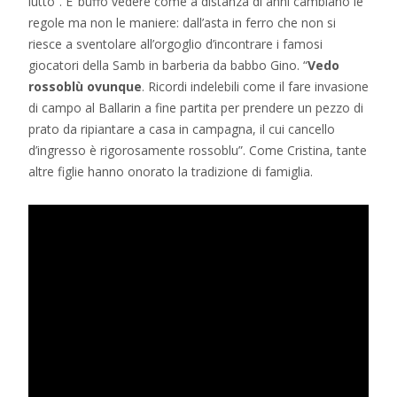
lutto”. E’ buffo vedere come a distanza di anni cambiano le
regole ma non le maniere: dall’asta in ferro che non si
riesce a sventolare all’orgoglio d’incontrare i famosi
giocatori della Samb in barberia da babbo Gino. “
Vedo
rossoblù ovunque
. Ricordi indelebili come il fare invasione
di campo al Ballarin a fine partita per prendere un pezzo di
prato da ripiantare a casa in campagna, il cui cancello
d’ingresso è rigorosamente rossoblu”. Come Cristina, tante
altre figlie hanno onorato la tradizione di famiglia.