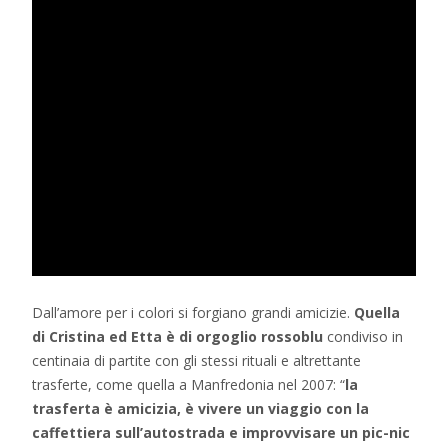
Dall’amore per i colori si forgiano grandi amicizie.
Quella
di Cristina ed Etta è di orgoglio rossoblu
condiviso in
centinaia di partite con gli stessi rituali e altrettante
trasferte, come quella a Manfredonia nel 2007: “
la
trasferta è amicizia, è vivere un viaggio con la
caffettiera sull’autostrada e improvvisare un pic-nic