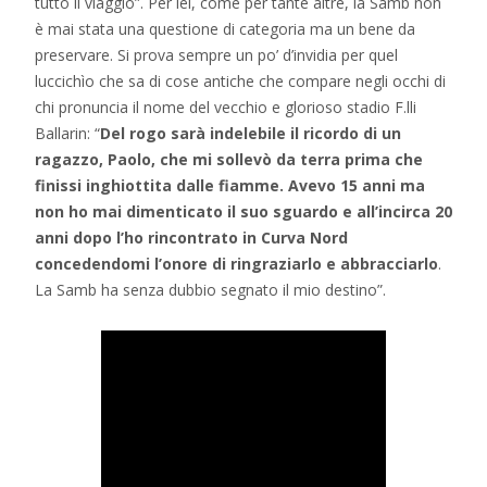
tutto il viaggio”. Per lei, come per tante altre, la Samb non
è mai stata una questione di categoria ma un bene da
preservare. Si prova sempre un po’ d’invidia per quel
luccichìo che sa di cose antiche che compare negli occhi di
chi pronuncia il nome del vecchio e glorioso stadio F.lli
Ballarin: “
Del rogo sarà indelebile il ricordo di un
ragazzo, Paolo, che mi sollevò da terra prima che
finissi inghiottita dalle fiamme. Avevo 15 anni ma
non ho mai dimenticato il suo sguardo e all’incirca 20
anni dopo l’ho rincontrato in Curva Nord
concedendomi l’onore di ringraziarlo e abbracciarlo
.
La Samb ha senza dubbio segnato il mio destino”.