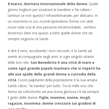
8 marzo, Giornata internazionale della donna
. Quale
giorno migliore per innalzare le bandiere e far rullare i
tamburi se non questo? Infrasettimanale, per abituarci. In
un momento in cui i ricordi riprendono forma con abiti
nuovi sulla scia di una passione intramontabile, sembra
doveroso dare ora spazio a tutte quelle donne che da
sempre seguono la Samb.
A dire il vero, ascoltando i loro racconti, è la Samb ad
averle accompagnate negli anni, in ogni singolo istante
delle loro vite.
San Benedetto è una città di mare e
come ogni grande popolo marinaro che si rispetti ha
alle sue spalle delle grandi donne a custodia della
città
. Cuore palpitante della popolazione è la sua amata
Samb calcio, “la Samba” per tutte. Tra le mille voci che
fanno da sottofondo ad una storia gloriosa c’è da sempre
il grido delle donne.
Figlie, mamme, nonne, mogli,
ragazze, insomma: donne cresciute sui gradoni di