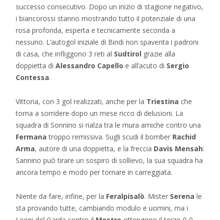
successo consecutivo. Dopo un inizio di stagione negativo,
i biancorossi stanno mostrando tutto il potenziale di una
rosa profonda, esperta e tecnicamente seconda a
nessuno. L’autogol iniziale di Bindi non spaventa i padroni
di casa, che infliggono 3 reti al
Sudtirol
grazie alla
doppietta di
Alessandro Capello
e all’acuto di
Sergio
Contessa
.
Vittoria, con 3 gol realizzati, anche per la
Triestina
che
torna a sorridere dopo un mese ricco di delusioni. La
squadra di Sonnino si rialza tra le mura amiche contro una
Fermana
troppo remissiva. Sugli scudi il bomber
Rachid
Arma
, autore di una doppietta, e la freccia
Davis Mensah
:
Sannino può tirare un sospiro di sollievo, la sua squadra ha
ancora tempo e modo per tornare in carreggiata.
Niente da fare, infine, per la
Feralpisalò
. Mister
Serena
le
sta provando tutte, cambiando modulo e uomini, ma i
Leoni del Garda contro il
Mestre
ottengono il terzo 0-0