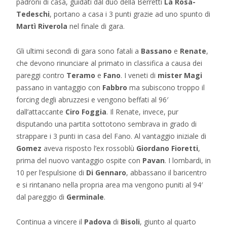
padroni di casa, guidati dal duo della Berretti
La Rosa-
Tedeschi
, portano a casa i 3 punti grazie ad uno spunto di
Martì Riverola
nel finale di gara.
Gli ultimi secondi di gara sono fatali a
Bassano
e
Renate
,
che devono rinunciare al primato in classifica a causa dei
pareggi contro
Teramo
e
Fano
. I veneti di
mister Magi
passano in vantaggio con
Fabbro
ma subiscono troppo il
forcing degli abruzzesi e vengono beffati al 96′
dall’attaccante
Ciro Foggia
. Il Renate, invece, pur
disputando una partita sottotono sembrava in grado di
strappare i 3 punti in casa del Fano. Al vantaggio iniziale di
Gomez
aveva risposto l’ex rossoblù
Giordano Fioretti
,
prima del nuovo vantaggio ospite con
Pavan
. I lombardi, in
10 per l’espulsione di
Di Gennaro
, abbassano il baricentro
e si rintanano nella propria area ma vengono puniti al 94′
dal pareggio di
Germinale
.
Continua a vincere il
Padova
di
Bisoli
, giunto al quarto