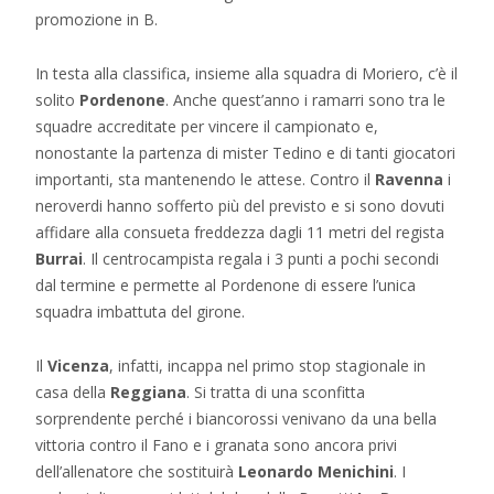
promozione in B.
In testa alla classifica, insieme alla squadra di Moriero, c’è il
solito
Pordenone
. Anche quest’anno i ramarri sono tra le
squadre accreditate per vincere il campionato e,
nonostante la partenza di mister Tedino e di tanti giocatori
importanti, sta mantenendo le attese. Contro il
Ravenna
i
neroverdi hanno sofferto più del previsto e si sono dovuti
affidare alla consueta freddezza dagli 11 metri del regista
Burrai
. Il centrocampista regala i 3 punti a pochi secondi
dal termine e permette al Pordenone di essere l’unica
squadra imbattuta del girone.
Il
Vicenza
, infatti, incappa nel primo stop stagionale in
casa della
Reggiana
. Si tratta di una sconfitta
sorprendente perché i biancorossi venivano da una bella
vittoria contro il Fano e i granata sono ancora privi
dell’allenatore che sostituirà
Leonardo Menichini
. I