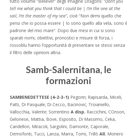
tutto volume “Believer” degli Imagine Dragons:
“Don’t you
tell me what you think that I could be | I’m the one at the
sail, I’m the master of my sea”
, cioè “Non dirmi quello che
pensi che io possa essere | Io sono quello alla vela, sono il
padrone del mio mare”. Dopo due mesi in cui si sono
sparati nomi, obiettivi, pronostici e misure di forza, i
rossoblu hanno l’opportunità di presentare se stessi senza
il filtro delle opinioni altrui.
Samb-Salernitana, le
formazioni
SAMBENEDETTESE (4-2-3-1)
Pegorin; Rapisarda, Miceli,
Patti, Di Pasquale; Di Cecco, Bacinovic; Troianiello,
Vallocchia, Valente; Sorrentino
A disp.
Raccichini, COnson,
Gelonese, Mattia, Bove, Esposito, Di Massimo, Ceka,
Candellori, Miracoli, Sargolini, Damonte, Caporale,
Demofonti, Tucci, Lanza, Marra, Tomi, Trillò
All.
Moriero