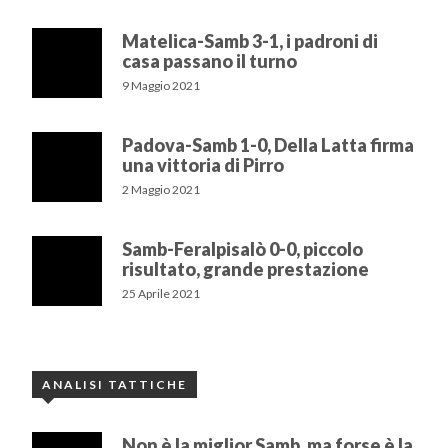
Matelica-Samb 3-1, i padroni di
casa passano il turno
9 Maggio 2021
Padova-Samb 1-0, Della Latta firma
una vittoria di Pirro
2 Maggio 2021
Samb-Feralpisalò 0-0, piccolo
risultato, grande prestazione
25 Aprile 2021
ANALISI TATTICHE
Non è la miglior Samb, ma forse è la