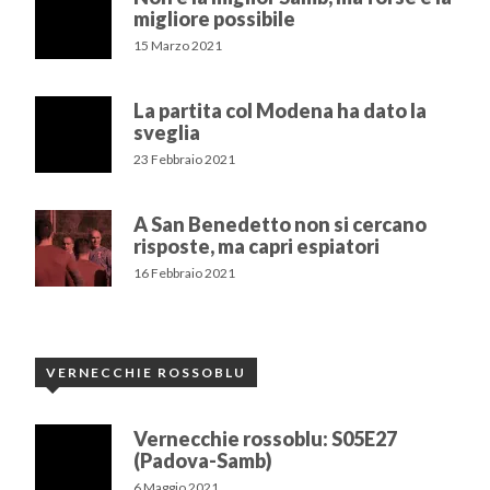
migliore possibile
15 Marzo 2021
La partita col Modena ha dato la
sveglia
23 Febbraio 2021
A San Benedetto non si cercano
risposte, ma capri espiatori
16 Febbraio 2021
VERNECCHIE ROSSOBLU
Vernecchie rossoblu: S05E27
(Padova-Samb)
6 Maggio 2021