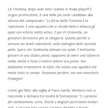
La Triestina, dopo aver visto svanire in finale playoff il
sogno promozione, è una delle più serie candidate alla
vittoria del campionato. “
La forza della Triestina è la
ripartenza. È una squadra che si chiude bene e attacca gli
spazi con esterni molto veloci. E poi c’è Granoche, un
giocatore fortissimo per la categoria. Queste partite si
vincono nei duelli individuali, nella battaglia delle seconde
palle. Spero che l’ambiente domani sia caldo. È bellissimo
giocare in uno stadio pieno: sappiamo di avere una tifoseria
calda, anche a Fano il nostro settore era pieno. Noi
dobbiamo trasmettere ai tifosi che siamo una squadra che
mette tutto in campo. Possiamo perdere, ma non mancherà
l’impegno
“.
Come già fatto alla vigilia di Fano-Samb, Montero non si
nasconde e dichiara tre novità di formazione. “C
i saranno
dei cambiamenti, certo. Rocchi e Angiulli partiranno titolari
(ndr: a lasciare loro spazio saranno Piredda e Bove).